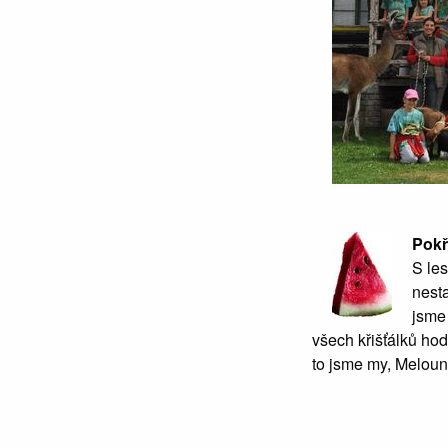
Pok
S les
nest
jsme
všech křišťálků hod
to jsme my, Melounii