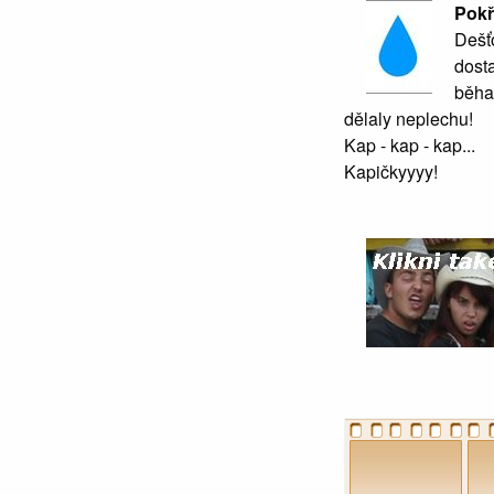
Pokř
Dešť
dosta
běha
dělaly neplechu!
Kap - kap - kap...
Kapičkyyyy!