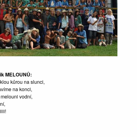
řik MELOUNŮ:
klou kůrou na slunci,
avíme na konci,
 melouni vodní,
ní,
ii!