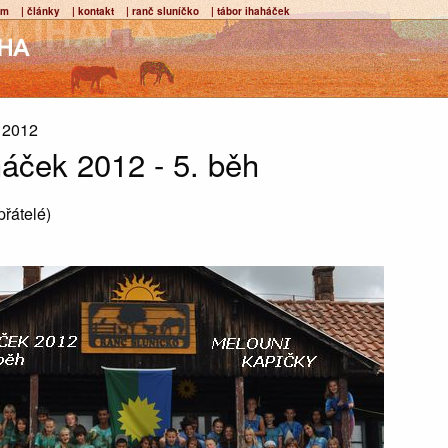
um
| články
| kontakt
| ranč sluníčko
| tábor ihaháček
. 2012
háček 2012 - 5. běh
přátelé)