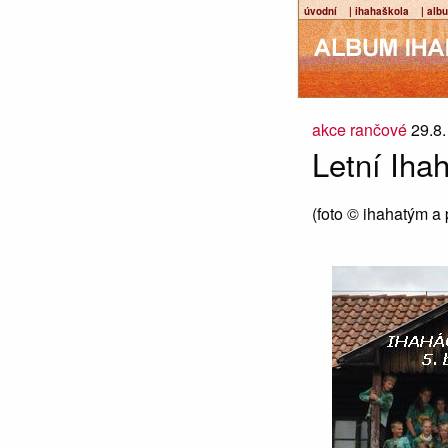
úvodní
| ihahaškola
| alb
akce rančové
29.8
Letní Iha
(foto © ihahatým a 