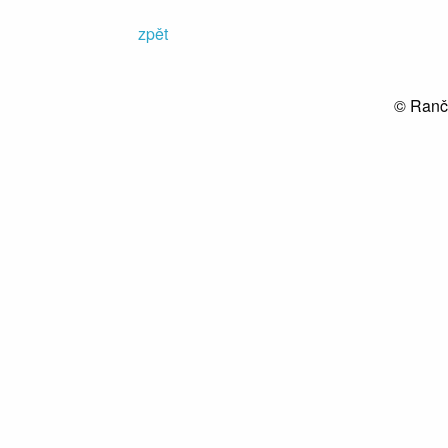
zpět
© Ranč 