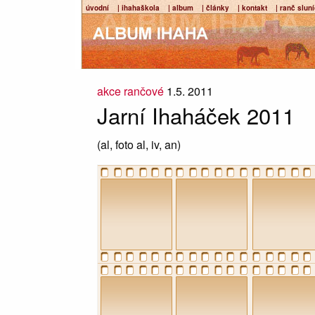
úvodní
| ihahaškola
| album
| články
| kontakt
| ranč slun
akce rančové
1.5. 2011
Jarní Ihaháček 2011
(al, foto al, iv, an)