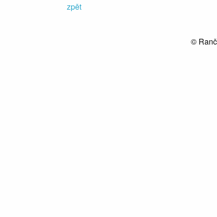
zpět
© Ranč 