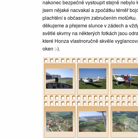
nakonec bezpečně vystoupit stejně nebylo ka
jsem nějaké nacvakal a zpočátku téměř bojo
plachtění s občasným zabručením motůrku. P
děkujeme a přejeme slunce v zádech a vždy 
světlé skvrny na některých fotkách jsou odr
které Honza vlastnoručně skvěle vyglancoval
oken :-).