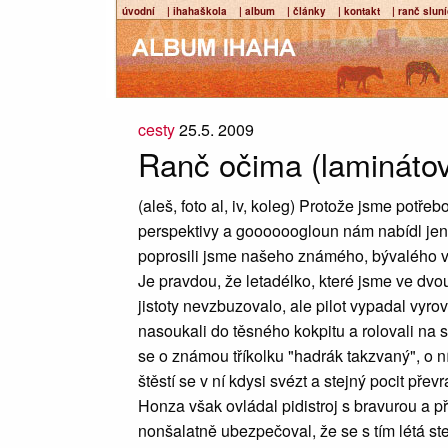
úvodní
| ihahaškola
| album
| články
| kontakt
| ranč slun
cesty
25.5. 2009
Ranč očima (lamináto
(aleš, foto al, iv, koleg) Protože jsme potře
perspektivy a goooooogloun nám nabídl jen 
poprosili jsme našeho známého, bývalého vo
Je pravdou, že letadélko, které jsme ve dv
jistoty nevzbuzovalo, ale pilot vypadal vyr
nasoukali do těsného kokpitu a rolovali na s
se o známou tříkolku "hadrák takzvaný", o n
štěstí se v ní kdysi svézt a stejný pocit přev
Honza však ovládal pidistroj s bravurou a p
nonšalatně ubezpečoval, že se s tím létá s