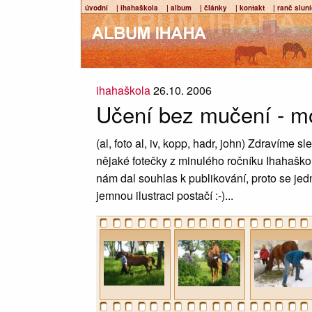
úvodní
| ihahaškola
| album
| články
| kontakt
| ranč slun
ihahaškola
26.10. 2006
Učení bez mučení - mo
(al, foto al, iv, kopp, hadr, john) Zdravíme s
nějaké fotečky z minulého ročníku Ihahaškol
nám dal souhlas k publikování, proto se jed
jemnou ilustraci postačí :-)...