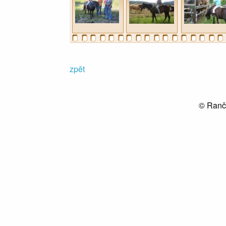
zpět
© Ranč 