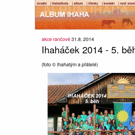
úvodní
| ihahaškola
| album
| články
| kontakt
| ranč slun
akce rančové
31.8. 2014
Ihaháček 2014 - 5. bě
(foto © ihahatým a přátelé)