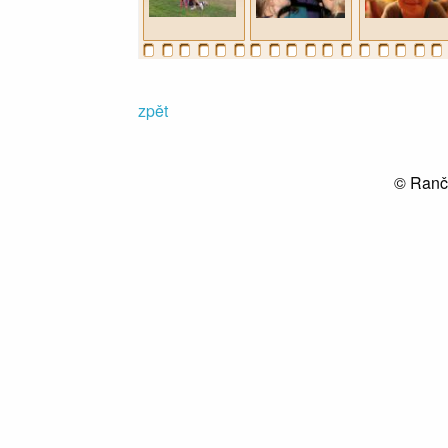
zpět
© Ranč 